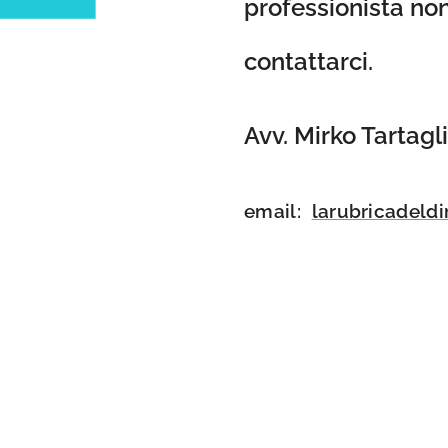
professionista non
contattarci.
Avv. Mirko Tartagl
email:
larubricadeld